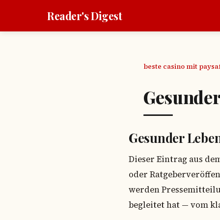
Reader's Digest
beste casino mit pays
Gesunder 
Gesunder Leben
Dieser Eintrag aus de
oder Ratgeberveröffen
werden Pressemitteil
begleitet hat — vom k