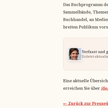
Das Buchprogramm des 
Sammelbände, Themenbü
Buchhandel, an Medien
breiten Publikum vors
Verfasst und 
Zuletzt aktualisi
Eine aktuelle Übersic
erreichen Sie über
/de
← Zurück zur Presseü