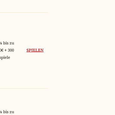
% bis zu
0€ + 300
SPIELEN
spiele
% bis zu