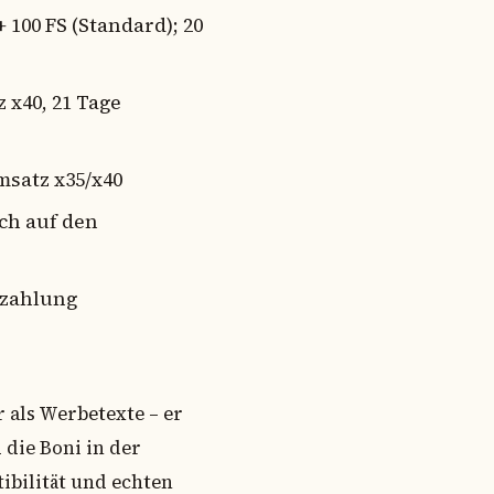
+ 100 FS (Standard); 20
z x40, 21 Tage
Umsatz x35/x40
ich auf den
inzahlung
 als Werbetexte – er
 die Boni in der
ibilität und echten