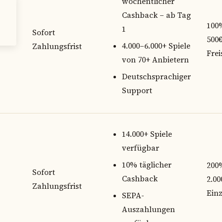
wöchentlicher
Cashback – ab Tag
100
1
Sofort
500€
4.000–6.000+ Spiele
Zahlungsfrist
Frei
von 70+ Anbietern
Deutschsprachiger
Support
14.000+ Spiele
verfügbar
10% täglicher
200
Sofort
Cashback
2.00
Zahlungsfrist
Ein
SEPA-
Auszahlungen