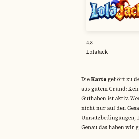
4.8
LolaJack
Die
Karte
gehört zu d
aus gutem Grund: Kein 
Guthaben ist aktiv. W
nicht nur auf den Ges
Umsatzbedingungen, L
Genau das haben wir g