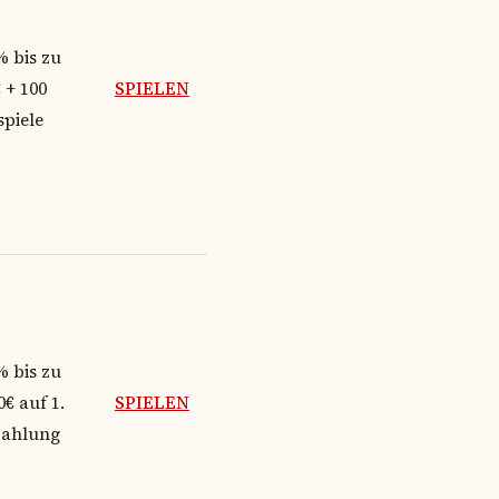
% bis zu
 + 100
SPIELEN
spiele
% bis zu
0€ auf 1.
SPIELEN
zahlung