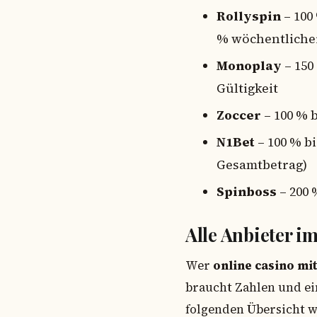
Rollyspin
– 100 
% wöchentliche
Monoplay
– 150
Gültigkeit
Zoccer
– 100 % b
N1Bet
– 100 % bi
Gesamtbetrag)
Spinboss
– 200 
Alle Anbieter i
Wer
online casino mi
braucht Zahlen und ei
folgenden Übersicht 