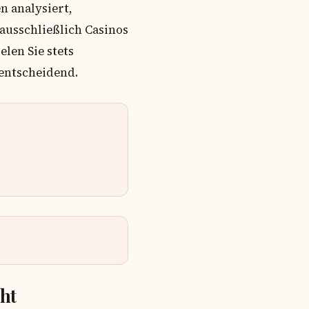
n analysiert,
ausschließlich Casinos
len Sie stets
entscheidend.
ht