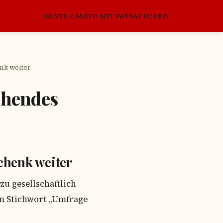
BESTE CASINO MIT PAYSAFECARD
nk weiter
chendes
chenk weiter
zu gesellschaftlich
em Stichwort „Umfrage